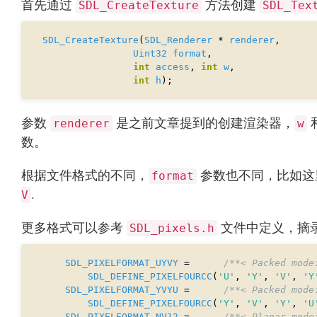
首先通过
方法创建
SDL_CreateTexture
SDL_Tex
SDL_CreateTexture
(
SDL_Renderer
 * 
renderer
Uint32
format
int
access
, 
int
w
int
h
参数
是之前文章提到的创建渲染器，
renderer
w
数。
根据文件格式的不同，
参数也不同，比如这
format
.
V
更多格式可以参考
文件中定义，摘
SDL_pixels.h
SDL_PIXELFORMAT_UYVY
 =      
/**< Packed mode
SDL_DEFINE_PIXELFOURCC
(
'U'
, 
'Y'
, 
'V'
, 
'Y
SDL_PIXELFORMAT_YVYU
 =      
/**< Packed mode
SDL_DEFINE_PIXELFOURCC
(
'Y'
, 
'V'
, 
'Y'
, 
'U
SDL_PIXELFORMAT_NV12
 =      
/**< Planar mode