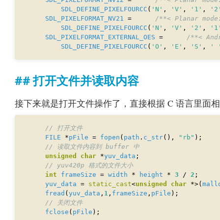
SDL_DEFINE_PIXELFOURCC
(
'N'
, 
'V'
, 
'1'
, 
'2
SDL_PIXELFORMAT_NV21
 =      
/**< Planar mode
SDL_DEFINE_PIXELFOURCC
(
'N'
, 
'V'
, 
'2'
, 
'1
SDL_PIXELFORMAT_EXTERNAL_OES
 =      
/**< And
SDL_DEFINE_PIXELFOURCC
(
'O'
, 
'E'
, 
'S'
, 
' 
打开文件并读取内容
接下来就是打开文件操作了，直接根据 C 语言里面
FILE
 *
pFile
 = 
fopen
(
path
.
c_str
(), 
"rb"
unsigned
char
 *
yuv_data
int
frameSize
 = 
width
 * 
height
 * 
3
 / 
2
yuv_data
 = 
static_cast
<
unsigned
char
 *>(
mall
fread
(
yuv_data
,
1
,
frameSize
,
pFile
fclose
(
pFile