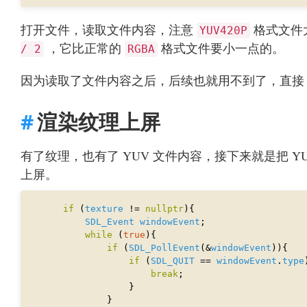
打开文件，读取文件内容，注意
格式文件
YUV420P
，它比正常的
格式文件要小一点的。
/ 2
RGBA
因为读取了文件内容之后，后续也就用不到了，直接 fcl
渲染纹理上屏
有了纹理，也有了 YUV 文件内容，接下来就是把 
上屏。
if
 (
texture
 != 
nullptr
SDL_Event
windowEvent
while
 (
true
if
 (
SDL_PollEvent
(&
windowEvent
if
 (
SDL_QUIT
 == 
windowEvent
.
type
break