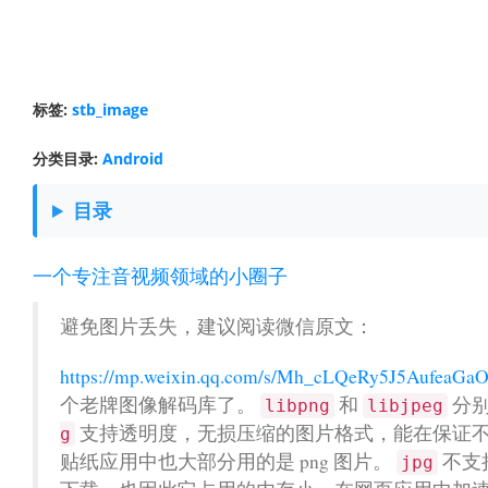
标签:
stb_image
分类目录:
Android
目录
一个专注音视频领域的小圈子
避免图片丢失，建议阅读微信原文：
https://mp.weixin.qq.com/s/Mh_cLQeRy5J5AufeaG
个老牌图像解码库了。
和
分
libpng
libjpeg
支持透明度，无损压缩的图片格式，能在保证
g
贴纸应用中也大部分用的是 png 图片。
不支
jpg