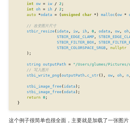
int
ow
 = 
iw
 / 
2
int
oh
 = 
ih
 / 
2
auto
 *
odata
 = (
unsigned
char
 *) 
malloc
(
ow
 * 
stbir_resize
(
idata
, 
iw
, 
ih
, 
0
, 
odata
, 
ow
, 
oh
STBIR_EDGE_CLAMP
, 
STBIR_EDGE_CL
STBIR_FILTER_BOX
, 
STBIR_FILTER_
STBIR_COLORSPACE_SRGB
, 
nullptr
string
outputPath
 = 
"/Users/glumes/Pictures/
stbi_write_png
(
outputPath
.
c_str
(), 
ow
, 
oh
, 
n
stbi_image_free
(
idata
stbi_image_free
(
odata
return
0
这个例子很简单也很全面，主要就是加载了一张图片