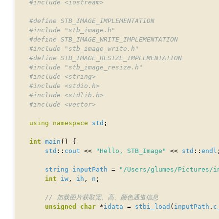
#include
<iostream>
#include
"stb_image.h"
#include
"stb_image_write.h"
#include
"stb_image_resize.h"
#include
<string>
#include
<stdio.h>
#include
<stdlib.h>
#include
<vector>
using
namespace
std
int
main
std
::
cout
 << 
"Hello, STB_Image"
 << 
std
::
endl
string
inputPath
 = 
"/Users/glumes/Pictures/i
int
iw
, 
ih
, 
n
unsigned
char
 *
idata
 = 
stbi_load
(
inputPath
.
c