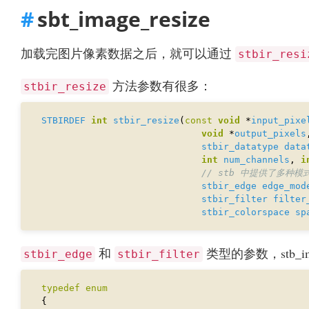
sbt_image_resize
加载完图片像素数据之后，就可以通过
stbir_resi
方法参数有很多：
stbir_resize
STBIRDEF
int
stbir_resize
(
const
void
 *
input_pixe
void
 *
output_pixels
stbir_datatype
data
int
num_channels
, 
i
stbir_edge
edge_mod
stbir_filter
filter
stbir_colorspace
sp
和
类型的参数，stb_im
stbir_edge
stbir_filter
typedef
enum