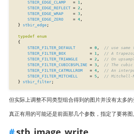
STBIR_EDGE_CLAMP
   = 
1
STBIR_EDGE_REFLECT
 = 
2
STBIR_EDGE_WRAP
    = 
3
STBIR_EDGE_ZERO
    = 
4
} 
stbir_edge
typedef
enum
STBIR_FILTER_DEFAULT
      = 
0
,  
STBIR_FILTER_BOX
          = 
1
,  
STBIR_FILTER_TRIANGLE
     = 
2
,  
STBIR_FILTER_CUBICBSPLINE
 = 
3
,  
STBIR_FILTER_CATMULLROM
   = 
4
,  
STBIR_FILTER_MITCHELL
     = 
5
,  
} 
stbir_filter
但实际上调整不同类型组合得到的图片并没有太多的变化
真正有用的可能还是前面那几个参数，指定了要将图
stb_image_write