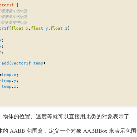
ctor3f
三维变量中的x值
三维变量中的y值
三维变量中的z值
or3f
(
float
x
,
float
y
,
float
z
x
y
z
add
(
Vector3f
temp
=
temp
.
x
=
temp
.
y
=
temp
.
z
，物体的位置、速度等就可以直接用此类的对象表示了。
 AABB 包围盒，定义一个对象 AABBBox 来表示包