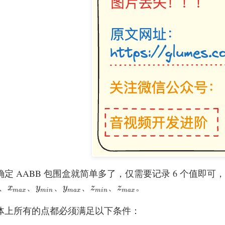
定 AABB 包围盒就简单多了，仅需要记录 6 个值即可
、
、
、
、
、
。
x
m
a
x
y
m
i
n
y
m
a
x
z
m
i
n
z
m
a
x
x
y
y
z
z
m
a
x
m
i
n
m
a
x
m
i
n
m
a
x
体上所有的点都必须满足以下条件：