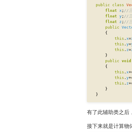
public
class
Ve
float
x
;
//
float
y
;
//
float
z
;
//
public
Vect
this
.
x
=
this
.
y
=
this
.
z
=
public
void
this
.
x
+
this
.
y
+
this
.
z
+
有了此辅助类之后
接下来就是计算物体的