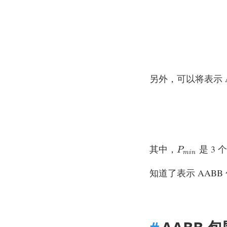
另外，可以将表示 
其中，
是 3
P
m
i
n
P
m
i
n
知道了表示 AAB