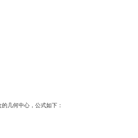
]
。
包围盒的几何中心，公式如下：