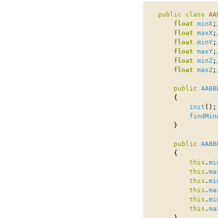
public
class
AA
float
minX
;
float
maxX
;
float
minY
;
float
maxY
;
float
minZ
;
float
maxZ
;
public
AABB
init
findMin
public
AABB
this
.
mi
this
.
ma
this
.
mi
this
.
ma
this
.
mi
this
.
ma