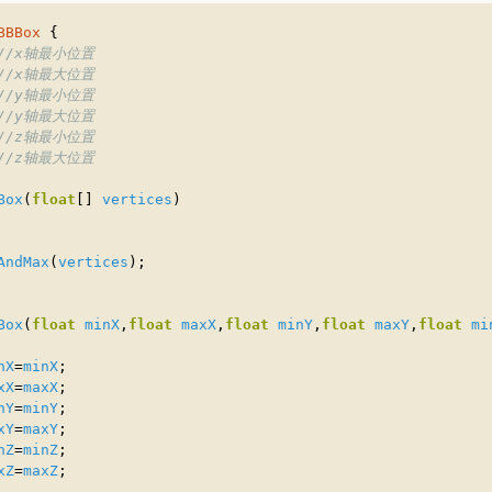
BBBox
//x轴最小位置
//x轴最大位置
//y轴最小位置
//y轴最大位置
//z轴最小位置
//z轴最大位置
Box
(
float
[] 
vertices
AndMax
(
vertices
Box
(
float
minX
,
float
maxX
,
float
minY
,
float
maxY
,
float
mi
nX
=
minX
xX
=
maxX
nY
=
minY
xY
=
maxY
nZ
=
minZ
xZ
=
maxZ