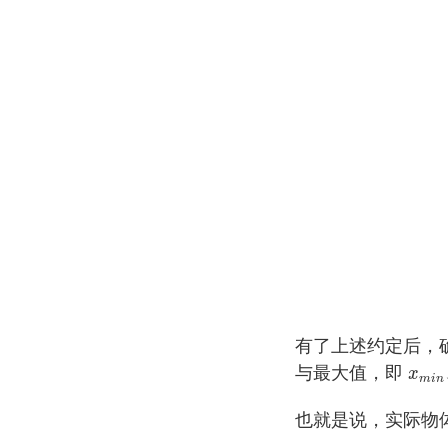
有了上述约定后，确
与最大值，即
x
m
i
n
x
m
i
n
也就是说，实际物