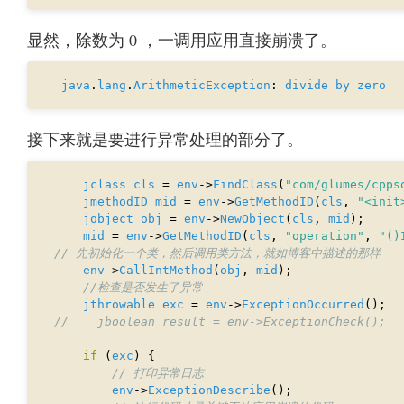
显然，除数为 0 ，一调用应用直接崩溃了。
java
.
lang
.
ArithmeticException
: 
divide
by
zero
接下来就是要进行异常处理的部分了。
jclass
cls
 = 
env
->
FindClass
(
"com/glumes/cpps
jmethodID
mid
 = 
env
->
GetMethodID
(
cls
, 
"<init
jobject
obj
 = 
env
->
NewObject
(
cls
, 
mid
mid
 = 
env
->
GetMethodID
(
cls
, 
"operation"
, 
"()
env
->
CallIntMethod
(
obj
, 
mid
jthrowable
exc
 = 
env
->
ExceptionOccurred
if
 (
exc
env
->
ExceptionDescribe