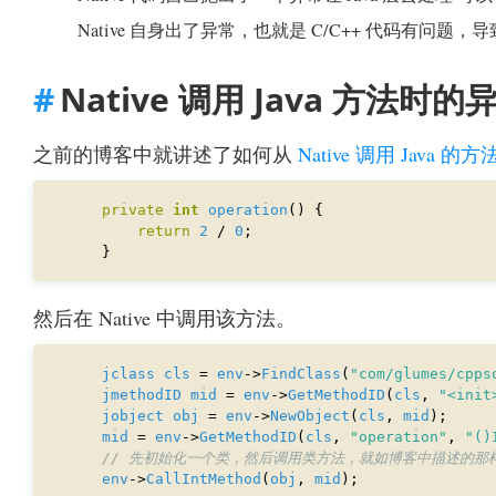
Native 自身出了异常，也就是 C/C++ 代码有问
Native 调用 Java 方法时的
之前的博客中就讲述了如何从
Native 调用 Java 的方
private
int
operation
return
2
 / 
0
然后在 Native 中调用该方法。
jclass
cls
 = 
env
->
FindClass
(
"com/glumes/cpps
jmethodID
mid
 = 
env
->
GetMethodID
(
cls
, 
"<init
jobject
obj
 = 
env
->
NewObject
(
cls
, 
mid
mid
 = 
env
->
GetMethodID
(
cls
, 
"operation"
, 
"()
env
->
CallIntMethod
(
obj
, 
mid