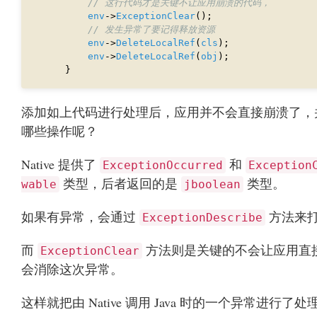
env
->
ExceptionClear
env
->
DeleteLocalRef
(
cls
env
->
DeleteLocalRef
(
obj
添加如上代码进行处理后，应用并不会直接崩溃了，并且
哪些操作呢？
Native 提供了
和
ExceptionOccurred
Exception
类型，后者返回的是
类型。
wable
jboolean
如果有异常，会通过
方法来打
ExceptionDescribe
而
方法则是关键的不会让应用直接崩
ExceptionClear
会消除这次异常。
这样就把由 Native 调用 Java 时的一个异常