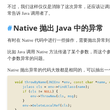
不过，我们这样仅仅是消除了这次异常，还应该让调用者
常告诉 Java 调用者了。
Native 抛出 Java 中的异常
有时在 Native 代码中进行一些操作，需要抛出异常到
比如 Java 调用 Native 方法传递了某个参数，而这个
个参数异常的问题。
Native 抛出异常的代码大致都是相同的，可以抽出
void
throwByName
(
JNIEnv
 *
env
, 
const
char
 *
name
, 
jclass
cls
 = 
env
->
FindClass
(
name
if
 (
cls
 != 
NULL
env
->
ThrowNew
(
cls
, 
msg
env
->
DeleteLocalRef
(
cls