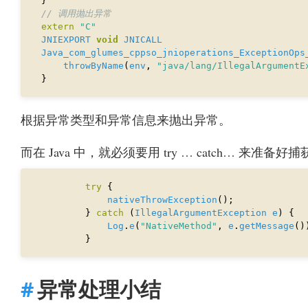
extern
"C"
JNIEXPORT
void
JNICALL
Java_com_glumes_cppso_jnioperations_ExceptionOps
throwByName
(
env
, 
"java/lang/IllegalArgumentE
根据异常类型和异常信息来抛出异常。
而在 Java 中，就必须要用 try … catch… 来准备
try
nativeThrowException
        } 
catch
 (
IllegalArgumentException
e
Log
.
e
(
"NativeMethod"
, 
e
.
getMessage
异常处理小结