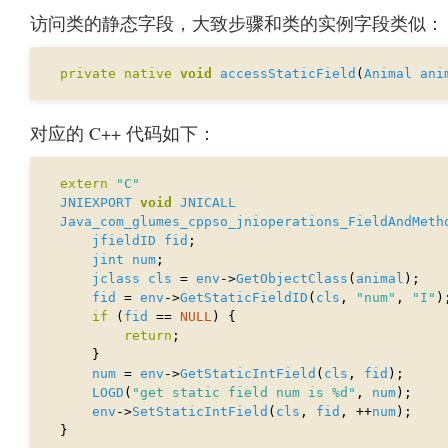
访问类的静态字段，大致步骤和类的实例字段类似：
private
native
void
accessStaticField
(
Animal
ani
对应的 C++ 代码如下：
extern
"C"
JNIEXPORT
void
JNICALL
Java_com_glumes_cppso_jnioperations_FieldAndMeth
jfieldID
fid
jint
num
jclass
cls
 = 
env
->
GetObjectClass
(
animal
fid
 = 
env
->
GetStaticFieldID
(
cls
, 
"num"
, 
"I"
if
 (
fid
 == 
NULL
return
num
 = 
env
->
GetStaticIntField
(
cls
, 
fid
LOGD
(
"get static field num is %d"
, 
num
env
->
SetStaticIntField
(
cls
, 
fid
, ++
num