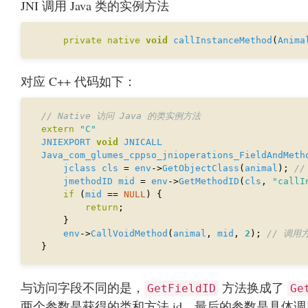
JNI 调用 Java 类的实例方法
private
native
void
callInstanceMethod
(
Anima
对应 C++ 代码如下：
extern
"C"
JNIEXPORT
void
JNICALL
Java_com_glumes_cppso_jnioperations_FieldAndMeth
jclass
cls
 = 
env
->
GetObjectClass
(
animal
); 
jmethodID
mid
 = 
env
->
GetMethodID
(
cls
, 
"callI
if
 (
mid
 == 
NULL
return
env
->
CallVoidMethod
(
animal
, 
mid
, 
2
); 
与访问字段不同的是，
方法换成了
GetFieldID
Ge
两个参数是获得的类和方法 id，最后的参数是具体