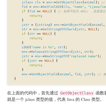
jclass
cls
 = 
env
->
GetObjectClass
(
animal
); 
fid
 = 
env
->
GetFieldID
(
cls
, 
"name"
, 
"Ljava/la
if
 (
fid
 == 
NULL
) { 
return
jstr
 = (
jstring
) 
env
->
GetObjectField
(
animal
,
str
 = 
env
->
GetStringUTFChars
(
jstr
, 
NULL
if
 (
str
 == 
NULL
return
LOGD
(
"name is %s"
, 
str
env
->
ReleaseStringUTFChars
(
jstr
, 
str
jstr
 = 
env
->
NewStringUTF
(
"replaced name"
if
 (
jstr
 == 
NULL
return
env
->
SetObjectField
(
animal
, 
fid
, 
jstr
); 
在上面的代码中，首先通过
函数获
GetObjectClass
就是一个 jclass 类型的值，代表 Java 的 Class 类型。