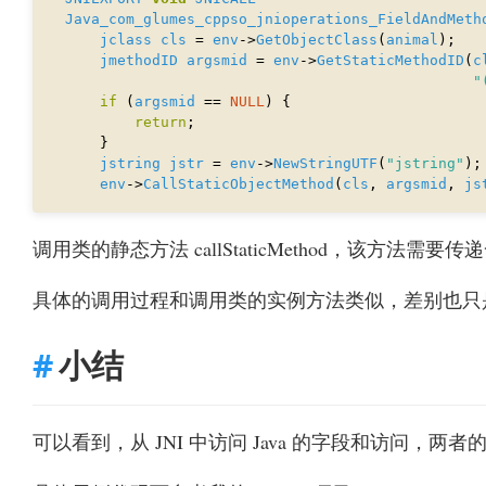
Java_com_glumes_cppso_jnioperations_FieldAndMeth
jclass
cls
 = 
env
->
GetObjectClass
(
animal
jmethodID
argsmid
 = 
env
->
GetStaticMethodID
(
c
"
if
 (
argsmid
 == 
NULL
return
jstring
jstr
 = 
env
->
NewStringUTF
(
"jstring"
env
->
CallStaticObjectMethod
(
cls
, 
argsmid
, 
js
调用类的静态方法 callStaticMethod，该方法需
具体的调用过程和调用类的实例方法类似，差别也只是在于
小结
可以看到，从 JNI 中访问 Java 的字段和访问，