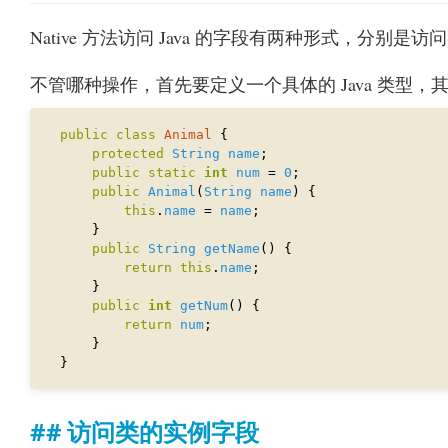
Native 方法访问 Java 的字段有两种形式，分
不管哪种操作，首先要定义一个具体的 Java 类
public
class
Animal
protected
String
name
public
static
int
num
 = 
0
public
Animal
(
String
name
this
.
name
 = 
name
public
String
getName
return
this
.
name
public
int
getNum
return
num
访问类的实例字段