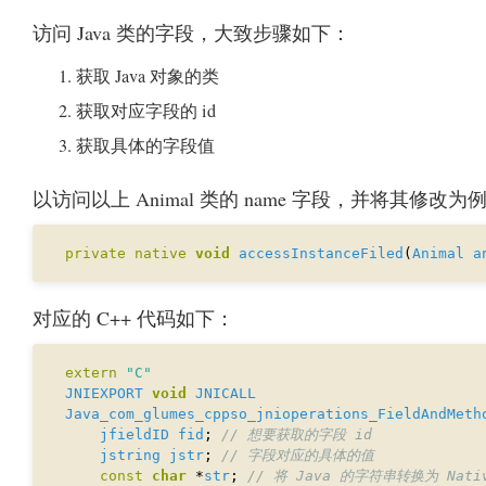
访问 Java 类的字段，大致步骤如下：
获取 Java 对象的类
获取对应字段的 id
获取具体的字段值
以访问以上 Animal 类的 name 字段，并将其修改为
private
native
void
accessInstanceFiled
(
Animal
a
对应的 C++ 代码如下：
extern
"C"
JNIEXPORT
void
JNICALL
Java_com_glumes_cppso_jnioperations_FieldAndMeth
jfieldID
fid
; 
jstring
jstr
; 
const
char
 *
str
; 