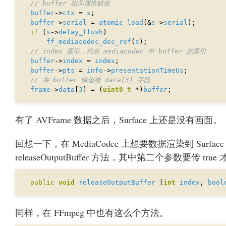
buffer
->
ctx
 = 
s
buffer
->
serial
 = 
atomic_load
(&
s
->
serial
if
 (
s
->
delay_flush
ff_mediacodec_dec_ref
(
s
buffer
->
index
 = 
index
buffer
->
pts
 = 
info
->
presentationTimeUs
frame
->
data
[
3
] = (
uint8_t
 *)
buffer
有了 AVFrame 数据之后，Surface 上还是没有画面。
回想一下，在 MediaCodec 上想要数据渲染到 Surfa
releaseOutputBuffer 方法，其中第二个参数要传 tru
public
void
releaseOutputBuffer
 (
int
index
, 
bool
同样，在 FFmpeg 中也有这么个方法。