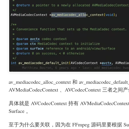
av_mediacodec_alloc_context 和 av_mediacodec_defa
AVMediaCodecContext 、AVCodecContext 三者
具体就是 AVCodecContext 持有 AVMediaCodecContext
Surface 。
至于为什么要关联，因为在 FFmpeg 源码里要根据 Surface