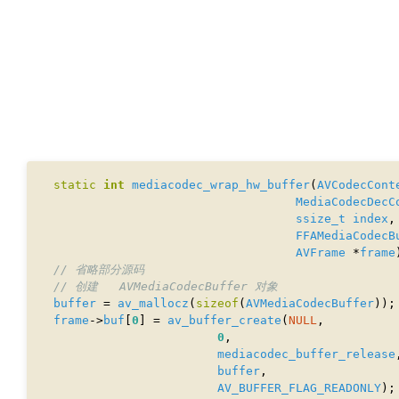
static
int
mediacodec_wrap_hw_buffer
(
AVCodecCont
MediaCodecDecC
ssize_t
index
FFAMediaCodecB
AVFrame
 *
frame
buffer
 = 
av_mallocz
(
sizeof
(
AVMediaCodecBuffer
frame
->
buf
[
0
] = 
av_buffer_create
(
NULL
0
mediacodec_buffer_release
buffer
AV_BUFFER_FLAG_READONLY