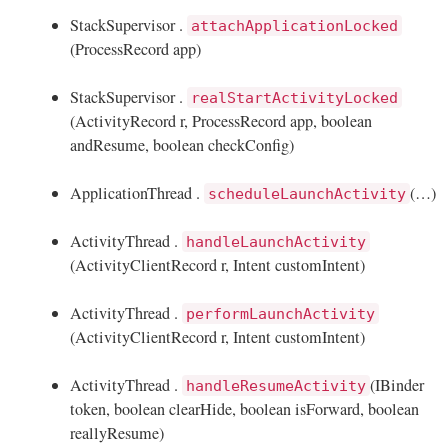
StackSupervisor .
attachApplicationLocked
(ProcessRecord app)
StackSupervisor .
realStartActivityLocked
(ActivityRecord r, ProcessRecord app, boolean
andResume, boolean checkConfig)
ApplicationThread .
(…)
scheduleLaunchActivity
ActivityThread .
handleLaunchActivity
(ActivityClientRecord r, Intent customIntent)
ActivityThread .
performLaunchActivity
(ActivityClientRecord r, Intent customIntent)
ActivityThread .
(IBinder
handleResumeActivity
token, boolean clearHide, boolean isForward, boolean
reallyResume)