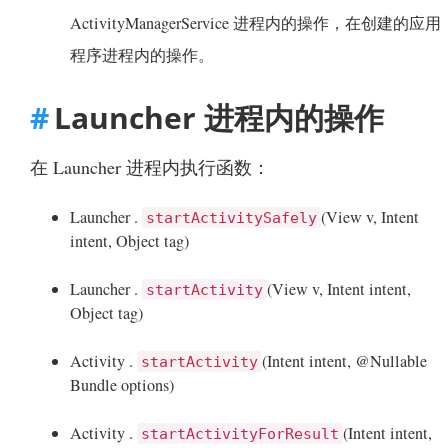
ActivityManagerService 进程内的操作，在创建的应用
程序进程内的操作。
Launcher 进程内的操作
在 Launcher 进程内执行函数：
Launcher .
(View v, Intent
startActivitySafely
intent, Object tag)
Launcher .
(View v, Intent intent,
startActivity
Object tag)
Activity .
(Intent intent, @Nullable
startActivity
Bundle options)
Activity .
(Intent intent,
startActivityForResult