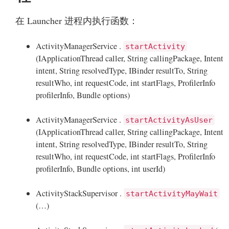
在 Launcher 进程内执行函数：
ActivityManagerService .
startActivity
(IApplicationThread caller, String callingPackage, Intent
intent, String resolvedType, IBinder resultTo, String
resultWho, int requestCode, int startFlags, ProfilerInfo
profilerInfo, Bundle options)
ActivityManagerService .
startActivityAsUser
(IApplicationThread caller, String callingPackage, Intent
intent, String resolvedType, IBinder resultTo, String
resultWho, int requestCode, int startFlags, ProfilerInfo
profilerInfo, Bundle options, int userId)
ActivityStackSupervisor .
startActivityMayWait
(…)