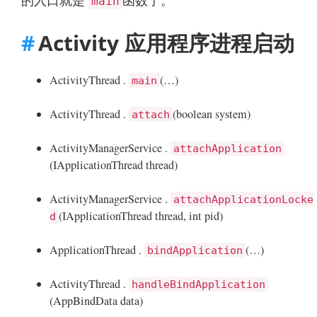
的入口就是
函数了。
main
Activity 应用程序进程启动
ActivityThread .
(…)
main
ActivityThread .
(boolean system)
attach
ActivityManagerService .
attachApplication
(IApplicationThread thread)
ActivityManagerService .
attachApplicationLocke
(IApplicationThread thread, int pid)
d
ApplicationThread .
(…)
bindApplication
ActivityThread .
handleBindApplication
(AppBindData data)