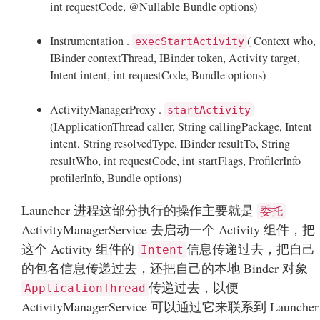
int requestCode, @Nullable Bundle options)
Instrumentation .
( Context who,
execStartActivity
IBinder contextThread, IBinder token, Activity target,
Intent intent, int requestCode, Bundle options)
ActivityManagerProxy .
startActivity
(IApplicationThread caller, String callingPackage, Intent
intent, String resolvedType, IBinder resultTo, String
resultWho, int requestCode, int startFlags, ProfilerInfo
profilerInfo, Bundle options)
Launcher 进程这部分执行的操作主要就是
委托
ActivityManagerService 去启动一个 Activity 组件，把
这个 Activity 组件的
信息传递过去，把自己
Intent
的包名信息传递过去，还把自己的本地 Binder 对象
传递过去，以便
ApplicationThread
ActivityManagerService 可以通过它来联系到 Launcher