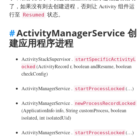
了，如果没有则去创建进程，否则让 Activity 组件运
行至
状态。
Resumed
ActivityManagerService 创
建应用程序进程
ActivityStackSupervisor .
startSpecificActivityL
(ActivityRecord r, boolean andResume, boolean
ocked
checkConfig)
ActivityManagerService .
(…)
startProcessLocked
ActivityManagerService .
newProcessRecordLocked
(ApplicationInfo info, String customProcess, boolean
isolated, int isolatedUid)
ActivityManagerService .
(…)
startProcessLocked