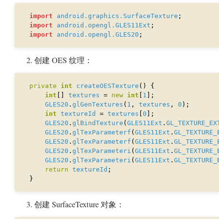
import
android.graphics.SurfaceTexture
import
android.opengl.GLES11Ext
import
android.opengl.GLES20
创建 OES 纹理：
private
int
createOESTexture
int
[] 
textures
 = 
new
int
[
1
GLES20
.
glGenTextures
(
1
, 
textures
, 
0
int
textureId
 = 
textures
[
0
GLES20
.
glBindTexture
(
GLES11Ext
.
GL_TEXTURE_EX
GLES20
.
glTexParameterf
(
GLES11Ext
.
GL_TEXTURE_
GLES20
.
glTexParameterf
(
GLES11Ext
.
GL_TEXTURE_
GLES20
.
glTexParameteri
(
GLES11Ext
.
GL_TEXTURE_
GLES20
.
glTexParameteri
(
GLES11Ext
.
GL_TEXTURE_
return
textureId
创建 SurfaceTexture 对象：