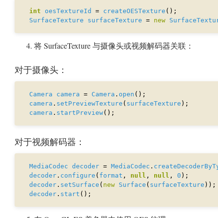
int
oesTextureId
 = 
createOESTexture
SurfaceTexture
surfaceTexture
 = 
new
SurfaceTextu
将 SurfaceTexture 与摄像头或视频解码器关联：
对于摄像头：
Camera
camera
 = 
Camera
.
open
camera
.
setPreviewTexture
(
surfaceTexture
camera
.
startPreview
对于视频解码器：
MediaCodec
decoder
 = 
MediaCodec
.
createDecoderByT
decoder
.
configure
(
format
, 
null
, 
null
, 
0
decoder
.
setSurface
(
new
Surface
(
surfaceTexture
decoder
.
start