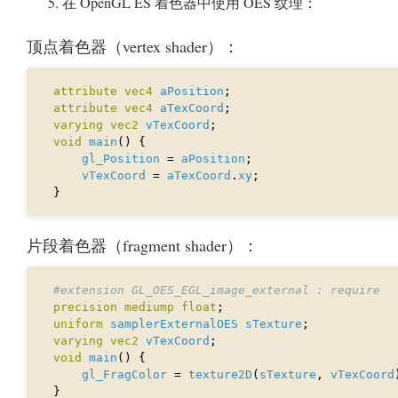
在 OpenGL ES 着色器中使用 OES 纹理：
顶点着色器（vertex shader）：
attribute
vec4
aPosition
attribute
vec4
aTexCoord
varying
vec2
vTexCoord
void
main
gl_Position
 = 
aPosition
vTexCoord
 = 
aTexCoord
.
xy
片段着色器（fragment shader）：
#extension GL_OES_EGL_image_external : require
precision
mediump
float
uniform
samplerExternalOES
sTexture
varying
vec2
vTexCoord
void
main
gl_FragColor
 = 
texture2D
(
sTexture
, 
vTexCoord